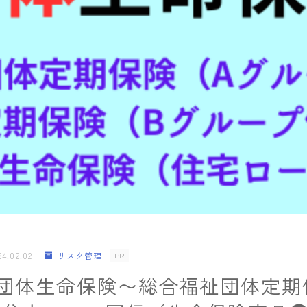
Money&Life
当サイトのご紹介/お問い合わせ
24.02.02
リスク管理
PR
】団体生命保険〜総合福祉団体定