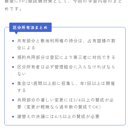
最後にFP2級試験対策として、今回の学習内容のまと
めです。
区分所有法まとめ
共有部分と敷地利用権の持分は、占有面積の割
合による
規約共用部分は登記により第三者に対抗できる
区分所有者は必ず管理組合に入らなければなら
ない
集会は1週間以上前に招集し、年1回以上は開催
する
共用部分の著しい変更には3/4以上の賛成が必
要（変更が軽微なら過半数の賛成でOK）
建替えの決議には4/5以上の賛成が必要