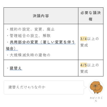
必要な議決
決議内容
権
・規約の設定、変更、廃止
・管理組合の設立、解散
3/4
以上の
・
共用部分の変更（著しい変更を伴う
賛成
場合）
・大規模滅失時の建物の
4/5
以上の
・
建替え
賛成
建替えだけ4/5なのか
カピバラく
ん