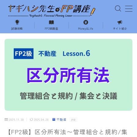
MENU
試験攻略
FP2級講座
Money&Life
サイト紹介
ホーム
試験の攻略
相続・事業承継
不動産
ライフプランニング
2025.11.30
2026.04.28
不動産
PR
Money&Life
【FP2級】区分所有法〜管理組合と規約/集