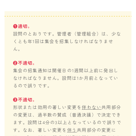
❶適切。
設問のとおりです。管理者（管理組合）は、少な
くとも年1回は集会を招集しなければなりませ
ん。
❷不適切。
集会の招集通知は開催日の1週間以上前に発出し
なければなりません。設問は1か月前となってい
るので誤りです。
❸不適切。
形状または効用の著しい変更を
伴わない
共用部分
の変更は、過半数の賛成（普通決議）で決定でき
ます。設問は4分の3以上となっているので誤りで
す。なお、著しい変更を
伴う
共用部分の変更に