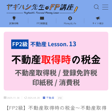
MENU
試験攻略
FP2級講座
Money&Life
サイト紹介
ホーム
試験の攻略
相続・事業承継
不動産
ライフプランニング
2025.11.30
2026.04.28
不動産
PR
Money&Life
【FP2級】不動産取得時の税金〜不動産取得