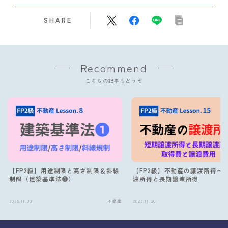
SHARE
Recommend
こちらの記事もどうぞ
【FP2級】用途制限と高さ制限＆斜線
【FP2級】不動産の譲渡所得〜
制限（建築基準法❶）
渡所得と長期譲渡所得
2025.11.30
不動産
2025.11.30
Follow Me