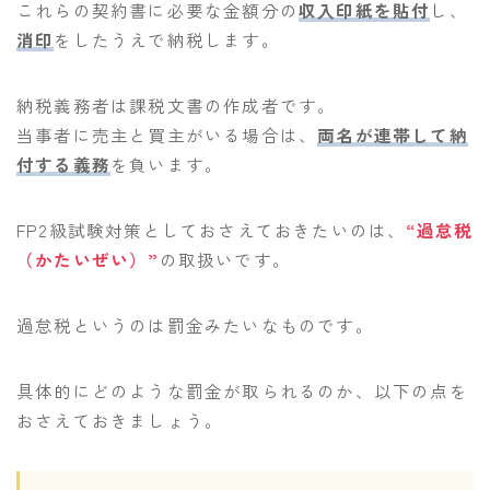
これらの契約書に必要な金額分の
収入印紙を貼付
し、
消印
をしたうえで納税します。
納税義務者は課税文書の作成者です。
当事者に売主と買主がいる場合は、
両名が連帯して納
付する義務
を負います。
FP2級試験対策としておさえておきたいのは、
“過怠税
（かたいぜい）”
の取扱いです。
過怠税というのは罰金みたいなものです。
具体的にどのような罰金が取られるのか、以下の点を
おさえておきましょう。