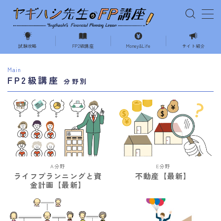
MENU
試験攻略
FP2級講座
Money&Life
サイト紹介
ホーム
Main
FP2級講座
分野別
試験の攻略
相続・事業承継
不動産
A分野
E分野
ライフプランニングと資
不動産【最新】
ライフプランニング
金計画【最新】
Money&Life