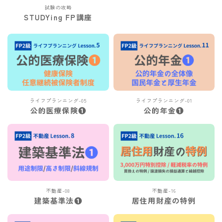
試験の攻略
STUDYing FP講座
ライフプランニング-05
ライフプランニング-01
公的医療保険❶
公的年金❶
不動産-08
不動産-16
建築基準法❶
居住用財産の特例