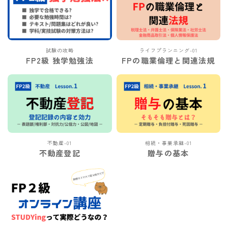
試験の攻略
ライフプランニング-01
FP2級 独学勉強法
FPの職業倫理と関連法規
不動産-01
相続・事業承継-01
不動産登記
贈与の基本