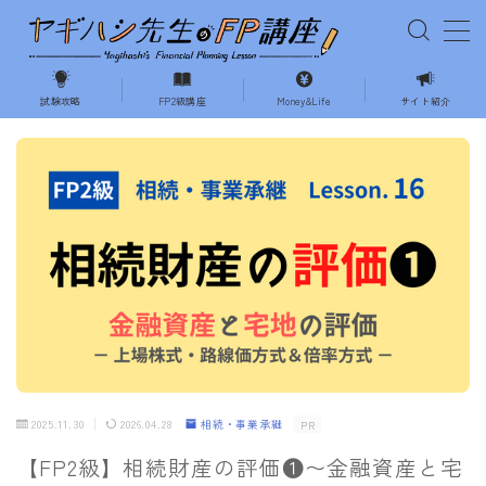
MENU
試験攻略
FP2級講座
Money&Life
サイト紹介
ホーム
試験の攻略
相続・事業承継
不動産
ライフプランニング
2025.11.30
2026.04.28
相続・事業承継
PR
Money&Life
【FP2級】相続財産の評価❶〜金融資産と宅