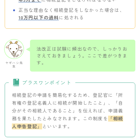
正当な理由なく相続登記をしなかった場合は、
10万円以下の過料
に処される
法改正は試験に頻出なので、しっかりお
さえておきましょう。ここで差がつきま
す。
ヤギハシ先
生
プラスワンポイント
Follow Me
相続登記の申請を簡易化するため、登記官に「所
有権の登記名義人に相続が開始したこと」、「自
分がその相続人であること」を伝えれば、申請義
務を果たしたとみなされます。この制度を
「相続
人申告登記」
といいます。