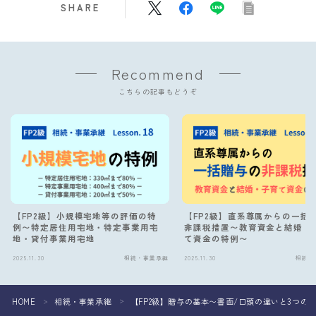
SHARE
Recommend
こちらの記事もどうぞ
【FP2級】小規模宅地等の評価の特
【FP2級】直系尊属からの一括
例〜特定居住用宅地・特定事業用宅
非課税措置〜教育資金と結婚・
地・貸付事業用宅地
て資金の特例〜
2025.11.30
相続・事業承継
2025.11.30
相続・
Follow Me
HOME
相続・事業承継
【FP2級】贈与の基本〜書面/口頭の違いと3つの
＞
＞