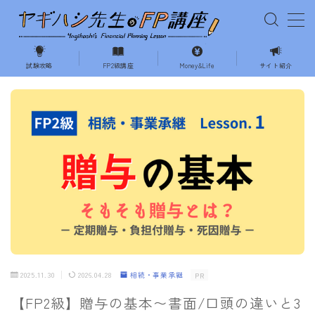
MENU
試験攻略
FP2級講座
Money&Life
サイト紹介
ホーム
試験の攻略
相続・事業承継
不動産
ライフプランニング
2025.11.30
2026.04.28
相続・事業承継
PR
Money&Life
【FP2級】贈与の基本〜書面/口頭の違いと3