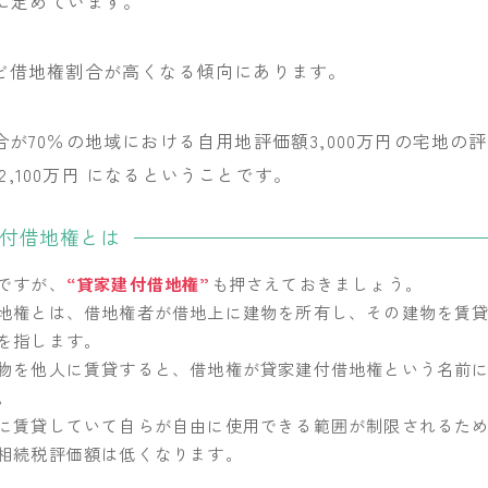
に定めています。
ど借地権割合が高くなる傾向にあります。
が70％の地域における自用地評価額3,000万円の宅地の
％=2,100万円 になるということです。
付借地権とは
ですが、
“貸家建付借地権”
も押さえておきましょう。
地権とは、借地権者が借地上に建物を所有し、その建物を賃
を指します。
物を他人に賃貸すると、借地権が貸家建付借地権という名前
。
に賃貸していて自らが自由に使用できる範囲が制限されるた
相続税評価額は低くなります。