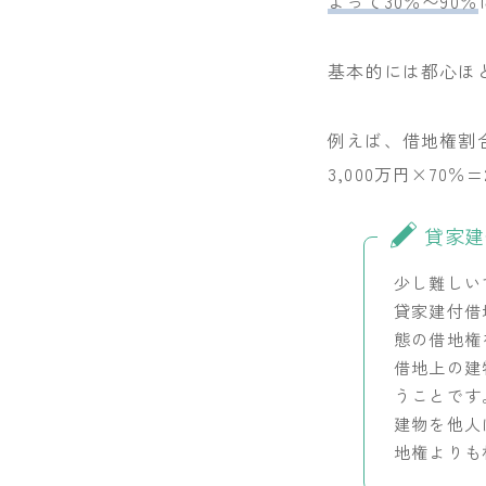
よって30％〜90％
基本的には都心ほ
例えば、借地権割合
3,000万円×70
貸家建
少し難しい
貸家建付借
態の借地権
借地上の建
うことです
建物を他人
地権よりも