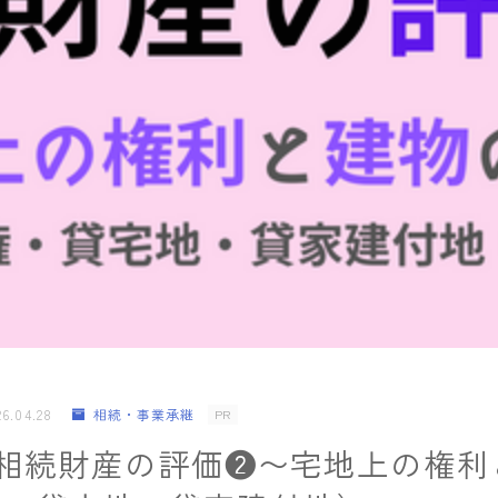
Money&Life
当サイトのご紹介/お問い合わせ
26.04.28
相続・事業承継
PR
】相続財産の評価❷〜宅地上の権