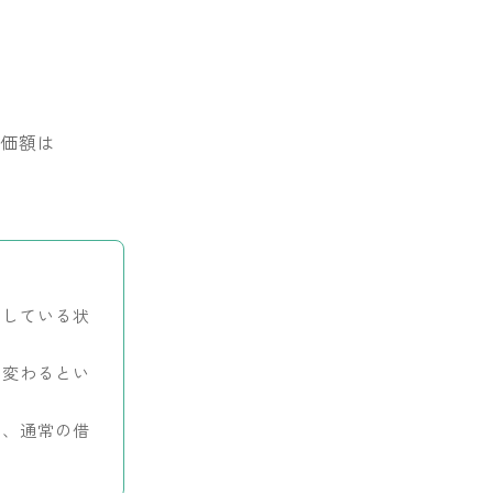
評価額は
貸している状
に変わるとい
め、通常の借