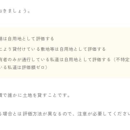
おきましょう。
場は自用地として評価する
により貸付けている敷地等は自用地として評価する
有者のみが通行している私道は自用地として評価する（不特定
いる私道は評価額ゼロ）
償で誰かに土地を貸すことです。
る場合とは評価方法が異なるので、注意が必要してくださ