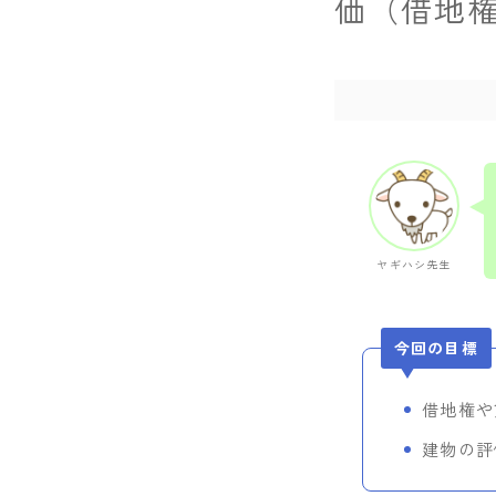
価（借地
ヤギハシ先生
今回の目標
借地権や
建物の評