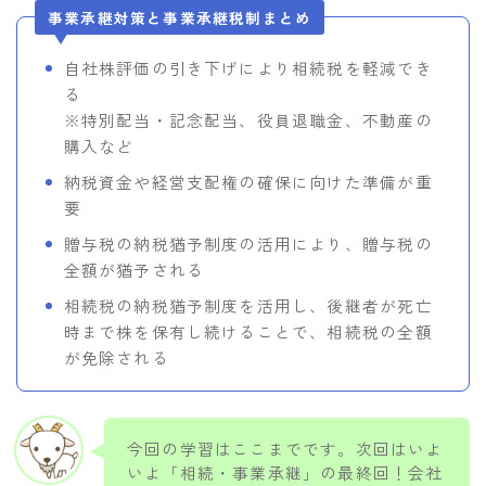
事業承継対策と事業承継税制まとめ
自社株評価の引き下げにより相続税を軽減でき
る
※特別配当・記念配当、役員退職金、不動産の
購入など
納税資金や経営支配権の確保に向けた準備が重
要
贈与税の納税猶予制度の活用により、贈与税の
全額が猶予される
相続税の納税猶予制度を活用し、後継者が死亡
時まで株を保有し続けることで、相続税の全額
が免除される
今回の学習はここまでです。次回はいよ
いよ「相続・事業承継」の最終回！会社