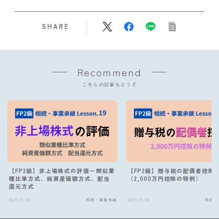
SHARE
Recommend
こちらの記事もどうぞ
【FP2級】非上場株式の評価〜類似業
【FP2級】贈与税の配偶者控除
種比準方式、純資産価額方式、配当
（2,000万円控除の特例）
還元方式
2025.11.30
相続・事業承継
2025.11.30
相続・
Follow Me