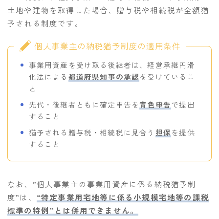
土地や建物を取得した場合、贈与税や相続税が全額猶
予される制度です。
個人事業主の納税猶予制度の適用条件
事業用資産を受け取る後継者は、経営承継円滑
化法による
都道府県知事の承認
を受けているこ
と
先代・後継者ともに確定申告を
青色申告
で提出
すること
猶予される贈与税・相続税に見合う
担保
を提供
すること
なお、”個人事業主の事業用資産に係る納税猶予制
度”は、
“特定事業用宅地等に係る小規模宅地等の課税
標準の特例”とは併用できません。