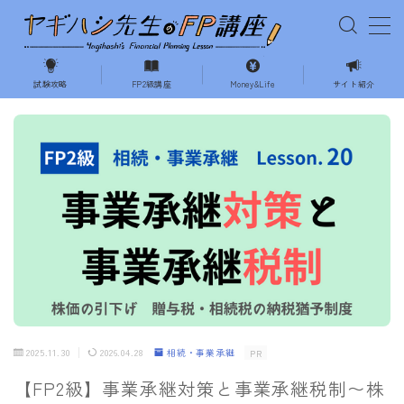
MENU
試験攻略
FP2級講座
Money&Life
サイト紹介
ホーム
試験の攻略
相続・事業承継
不動産
ライフプランニング
2025.11.30
2026.04.28
相続・事業承継
PR
Money&Life
【FP2級】事業承継対策と事業承継税制〜株