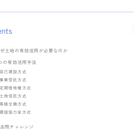
ents
なぜ土地の有効活用が必要なのか
つの有効活用手法
自己建設方式
事業受託方式
定期借地権方式
土地信託方式
等価交換方式
建設協力金方式
過去問チャレンジ