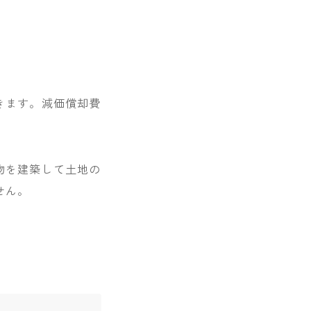
きます。減価償却費
物を建築して土地の
せん。
。