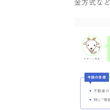
金方式など
ヤギハシ先生
今回の目標
不動産の
特に”等